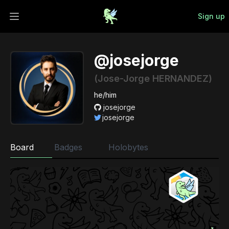
Sign up
Open main menu
@josejorge
(Jose-Jorge HERNANDEZ)
he/him
josejorge
josejorge
Board
Badges
Holobytes